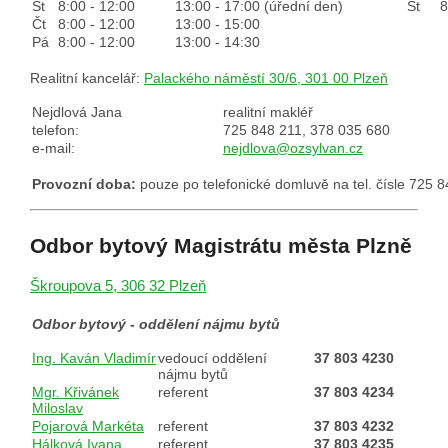
St
8:00 - 12:00
13:00 - 17:00 (úřední den)
St 8:
Čt
8:00 - 12:00
13:00 - 15:00
Pá
8:00 - 12:00
13:00 - 14:30
Realitní kancelář:
Palackého náměstí 30/6, 301 00 Plzeň
Nejdlová Jana
realitní makléř
telefon:
725 848 211, 378 035 680
e-mail:
nejdlova@ozsylvan.cz
Provozní doba:
pouze po telefonické domluvě na tel. čísle 725 
Odbor bytový Magistrátu města Plzně
Škroupova 5, 306 32 Plzeň
Odbor bytový - oddělení nájmu bytů
Ing. Kaván Vladimír
vedoucí oddělení
37 803 4230
nájmu bytů
Mgr. Křivánek
referent
37 803 4234
Miloslav
Pojarová Markéta
referent
37 803 4232
Hálková Ivana
referent
37 803 4235