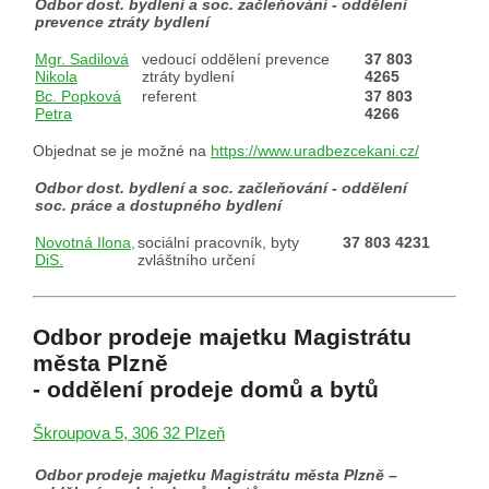
Odbor dost. bydlení a soc. začleňování - oddělení
prevence ztráty bydlení
Mgr. Sadilová
vedoucí oddělení prevence
37 803
Nikola
ztráty bydlení
4265
Bc. Popková
referent
37 803
Petra
4266
Objednat se je možné na
https://www.uradbezcekani.cz/
Odbor dost. bydlení a soc. začleňování - oddělení
soc. práce a dostupného bydlení
Novotná Ilona,
sociální pracovník, byty
37 803 4231
DiS.
zvláštního určení
Odbor prodeje majetku Magistrátu
města Plzně
- oddělení prodeje domů a bytů
Škroupova 5, 306 32 Plzeň
Odbor prodeje majetku Magistrátu města Plzně –