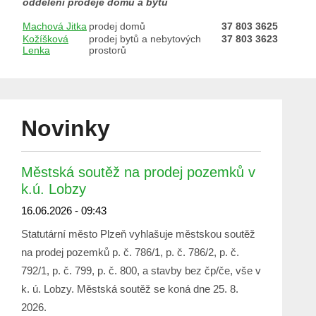
oddělení prodeje domů a bytů
Machová Jitka
prodej domů
37 803 3625
Kožíšková
prodej bytů a nebytových
37 803 3623
Lenka
prostorů
Novinky
Městská soutěž na prodej pozemků v
k.ú. Lobzy
16.06.2026 - 09:43
Statutární město Plzeň vyhlašuje městskou soutěž
na prodej pozemků p. č. 786/1, p. č. 786/2, p. č.
792/1, p. č. 799, p. č. 800, a stavby bez čp/če, vše v
k. ú. Lobzy. Městská soutěž se koná dne 25. 8.
2026.